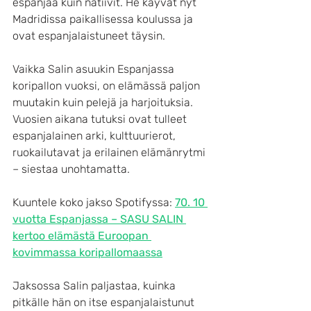
espanjaa kuin natiivit. He käyvät nyt 
Madridissa paikallisessa koulussa ja 
ovat espanjalaistuneet täysin.
Vaikka Salin asuukin Espanjassa 
koripallon vuoksi, on elämässä paljon 
muutakin kuin pelejä ja harjoituksia. 
Vuosien aikana tutuksi ovat tulleet 
espanjalainen arki, kulttuurierot, 
ruokailutavat ja erilainen elämänrytmi 
– siestaa unohtamatta.
Kuuntele koko jakso Spotifyssa: 
70. 10 
vuotta Espanjassa – SASU SALIN 
kertoo elämästä Euroopan 
kovimmassa koripallomaassa
Jaksossa Salin paljastaa, kuinka 
pitkälle hän on itse espanjalaistunut 