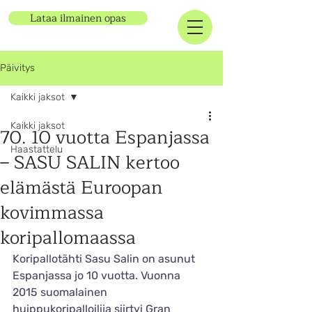
Lataa ilmainen opas
Päivitys
Kaikki jaksot
Kaikki jaksot
70. 10 vuotta Espanjassa
Haastattelu
– SASU SALIN kertoo
elämästä Euroopan
kovimmassa
koripallomaassa
Koripallotähti Sasu Salin on asunut 
Espanjassa jo 10 vuotta. Vuonna 
2015 suomalainen 
huippukoripalloilija siirtyi Gran 