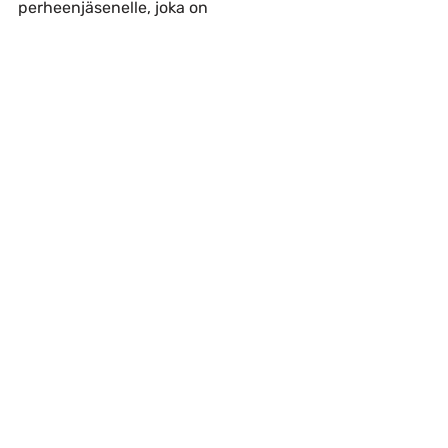
perheenjäsenelle, joka on 
kiinnostunut Espanjasta!
Haastattelu
Viimeisimmät päivitykset
Katso kaikki