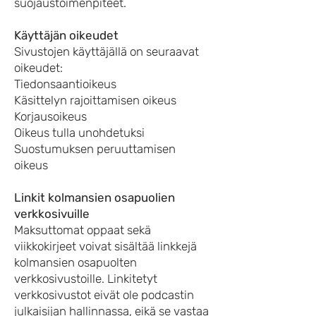
suojaustoimenpiteet.
Käyttäjän oikeudet
Sivustojen käyttäjällä on seuraavat
oikeudet:
Tiedonsaantioikeus
Käsittelyn rajoittamisen oikeus
Korjausoikeus
Oikeus tulla unohdetuksi
Suostumuksen peruuttamisen
oikeus
Linkit kolmansien osapuolien
verkkosivuille
Maksuttomat oppaat sekä
viikkokirjeet voivat sisältää linkkejä
kolmansien osapuolten
verkkosivustoille. Linkitetyt
verkkosivustot eivät ole podcastin
julkaisijan hallinnassa, eikä se vastaa