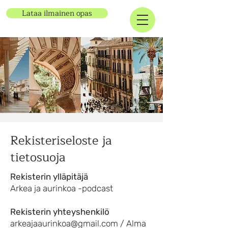
Lataa ilmainen opas
Rekisteriseloste ja
tietosuoja
Rekisterin ylläpitäjä
Arkea ja aurinkoa -podcast
Rekisterin yhteyshenkilö
arkeajaaurinkoa@gmail.com
/ Alma