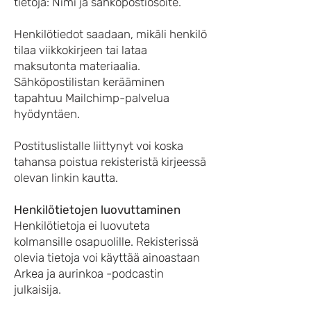
tietoja: Nimi ja sähköpostiosoite.
Henkilötiedot saadaan, mikäli henkilö
tilaa viikkokirjeen tai lataa
maksutonta materiaalia.
Sähköpostilistan kerääminen
tapahtuu Mailchimp-palvelua
hyödyntäen.
Postituslistalle liittynyt voi koska
tahansa poistua rekisteristä kirjeessä
olevan linkin kautta.
Henkilötietojen luovuttaminen
Henkilötietoja ei luovuteta
kolmansille osapuolille. Rekisterissä
olevia tietoja voi käyttää ainoastaan
Arkea ja aurinkoa -podcastin
julkaisija.