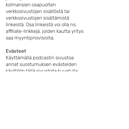
kolmansien osapuolten
verkkosivustojen sisällöstä tai
verkkosivustojen sisältämistä
linkeistä. Osa linkeistä voi olla ns.
affiliate-linkkejä, joiden kautta yritys
saa myyntipriovisioita.
Evästeet
Käyttämällä podcastin sivustoa
annat suostumuksen evästeiden
käyttöön tällä sivustolla kuvatulla
tavalla.
Podcast käyttää:
Sivuston toimintaeväste,
Analyysievästeet (Google Analytics,
tiedon avulla yritys parantaa
sivuston toimivuutta), Kohdistetut-
tai mainosevästeet (esimerkiksi