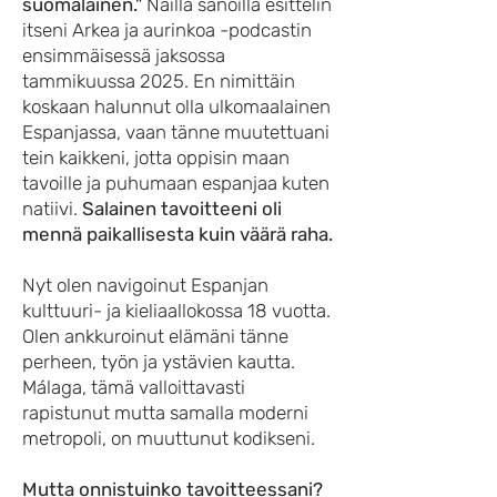
suomalainen."
Näillä sanoilla esittelin
itseni Arkea ja aurinkoa -podcastin
ensimmäisessä jaksossa
tammikuussa 2025. En nimittäin
koskaan halunnut olla ulkomaalainen
Espanjassa, vaan tänne muutettuani
tein kaikkeni, jotta oppisin maan
tavoille ja puhumaan espanjaa kuten
natiivi.
Salainen tavoitteeni oli
mennä paikallisesta kuin väärä raha.
Nyt olen navigoinut Espanjan
kulttuuri- ja kieliaallokossa 18 vuotta.
Olen ankkuroinut elämäni tänne
perheen, työn ja ystävien kautta.
Málaga, tämä valloittavasti
rapistunut mutta samalla moderni
metropoli, on muuttunut kodikseni.
Mutta onnistuinko tavoitteessani?