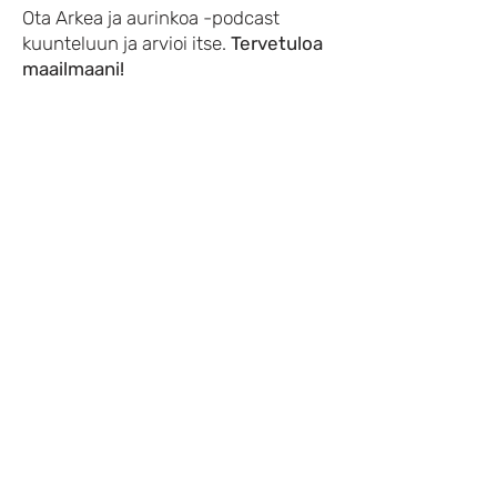
Ota Arkea ja aurinkoa -podcast
kuunteluun ja arvioi itse.
Tervetuloa
maailmaani!
-Alma-
Yhteystiedot
Sähköposti
arkeajaaurinkoa@gmail.com
Palaute
Voit laittaa sähköpostia tai jättää
palautteen sivuston
lomakkeella
.