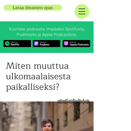
Lataa ilmainen opas
Kuuntele podcastia ilmaiseksi Spotifysta,
Podimosta ja Apple Podcastista.
Miten muuttua
ulkomaalaisesta
paikalliseksi?