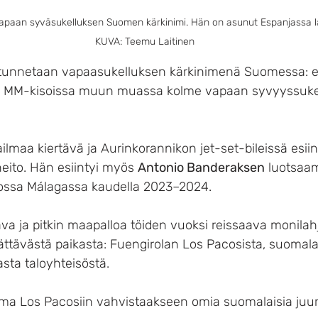
paan syväsukelluksen Suomen kärkinimi. Hän on asunut Espanjassa lä
KUVA: Teemu Laitinen
unnetaan vapaasukelluksen kärkinimenä Suomessa: e
n MM-kisoissa muun muassa kolme vapaan syvyyssuke
aa kiertävä ja Aurinkorannikon jet-set-bileissä esiin
eito. Hän esiintyi myös 
Antonio Banderaksen
 luotsaa
ossa Málagassa kaudella 2023–2024.
va ja pitkin maapalloa töiden vuoksi reissaava monilah
lättävästä paikasta: Fuengirolan Los Pacosista, suomala
sta taloyhteisöstä.
a Los Pacosiin vahvistaakseen omia suomalaisia juur