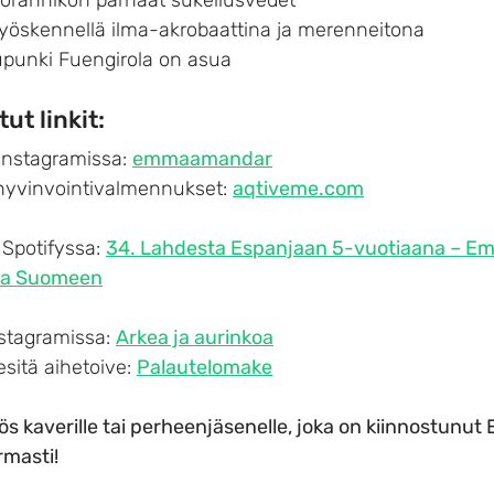
työskennellä ilma-akrobaattina ja merenneitona
upunki Fuengirola on asua
ut linkit:
nstagramissa: 
emmaamandar
yvinvointivalmennukset: 
aqtiveme.com
Spotifyssa: 
34. Lahdesta Espanjaan 5-vuotiaana – E
paa Suomeen
stagramissa: 
Arkea ja aurinkoa
sitä aihetoive: 
Palautelomake
ös kaverille tai perheenjäsenelle, joka on kiinnostunut 
rmasti!