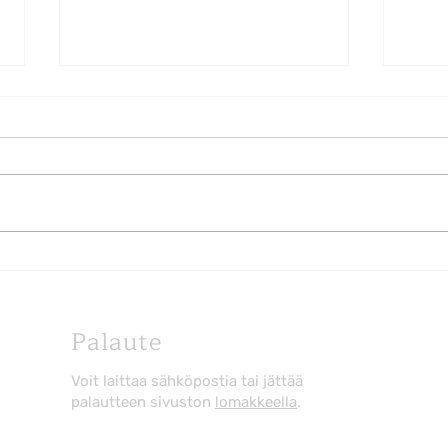
77. Salla Kärkkäinen
75. 
manifestoi itselleen uuden
jalk
elämän Fuerteventuralla
Vier
Palaute
Jele
Voit laittaa sähköpostia tai jättää
palautteen sivuston
lomakkeella
.