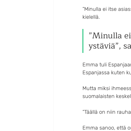
”Minulla ei itse asi
kielellä.
”Minulla ei
ystäviä”, 
Emma tuli Espanjaan
Espanjassa kuten ku
Mutta miksi ihmees
suomalaisten keskel
”Täällä on niin rauh
Emma sanoo, että on 