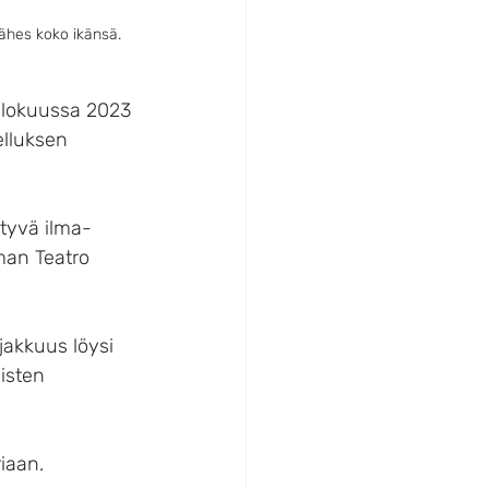
hes koko ikänsä. 
lokuussa 2023 
lluksen 
tyvä ilma-
man Teatro 
jakkuus löysi 
isten 
iaan.