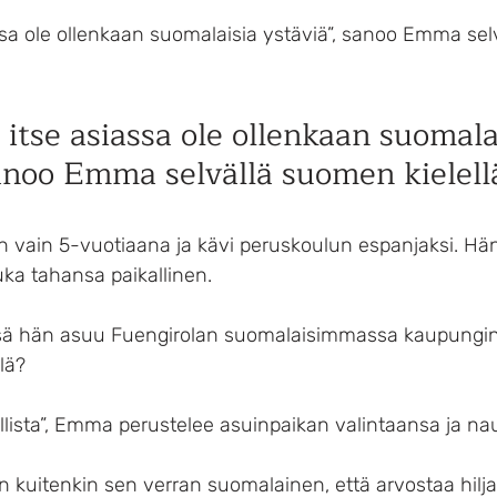
assa ole ollenkaan suomalaisia ystäviä”, sanoo Emma se
 itse asiassa ole ollenkaan suomala
sanoo Emma selvällä suomen kielell
 vain 5-vuotiaana ja kävi peruskoulun espanjaksi. Hän
ka tahansa paikallinen. 
sä hän asuu Fuengirolan suomalaisimmassa kaupungi
lä?
allista”, Emma perustelee asuinpaikan valintaansa ja na
kuitenkin sen verran suomalainen, että arvostaa hiljai