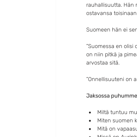
rauhallisuutta. Hän
ostavansa toisinaan r
Suomeen hän ei sen
”Suomessa en olisi 
on niin pitkä ja pi
arvostaa sitä.
”Onnellisuuteni on a
Jaksossa puhumme
Miltä tuntuu m
Miten suomen ki
Mitä on vapaasu
Missä on Aurink