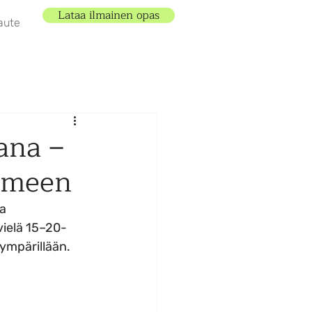
Lataa ilmainen opas
aute
ana –
omeen
a 
vielä 15–20-
ympärillään. 