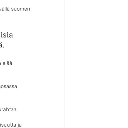
lvällä suomen 
isia 
ä.
 elää 
nosassa 
urahtaa.
suutta ja 