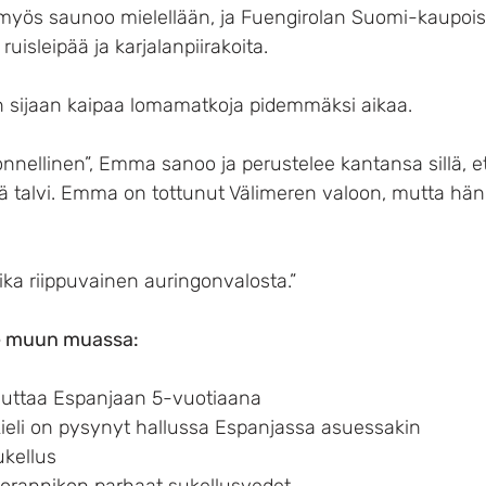
 myös saunoo mielellään, ja Fuengirolan Suomi-kaupois
uisleipää ja karjalanpiirakoita.
 sijaan kaipaa lomamatkoja pidemmäksi aikaa.
onnellinen”, Emma sanoo ja perustelee kantansa sillä, 
meä talvi. Emma on tottunut Välimeren valoon, mutta hä
ika riippuvainen auringonvalosta.”
 muun muassa:
uuttaa Espanjaan 5-vuotiaana
eli on pysynyt hallussa Espanjassa asuessakin
kellus
orannikon parhaat sukellusvedet