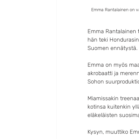
Emma Rantalainen on va
Emma Rantalainen t
hän teki Hondurasi
Suomen ennätystä.
Emma on myös maailm
akrobaatti ja merenn
Sohon suurprodukti
Miamissakin treenaa
kotinsa kuitenkin yl
eläkeläisten suosima
Kysyn, muuttiko Emm