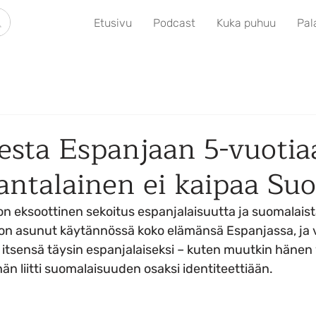
Etusivu
Podcast
Kuka puhuu
Pal
esta Espanjaan 5-vuotia
ntalainen ei kaipaa Su
 eksoottinen sekoitus espanjalaisuutta ja suomalaist
 on asunut käytännössä koko elämänsä Espanjassa, ja 
 itsensä täysin espanjalaiseksi – kuten muutkin hänen 
 liitti suomalaisuuden osaksi identiteettiään.