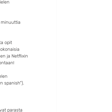
ielen 
5 minuuttia 
a opit 
kokonaisia 
en ja Netflixin 
jontaan!
elen 
n spanish"). 
 
ovat parasta 