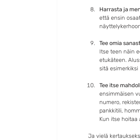
Harrasta ja men
että ensin osaat
näyttelykerhoon 
Tee omia sanas
Itse teen näin e
etukäteen. Aluss
sitä esimerkiks
Tee itse mahdol
ensimmäisen vu
numero, rekiste
pankkitili, hom
Kun itse hoitaa
Ja vielä kertaukseks