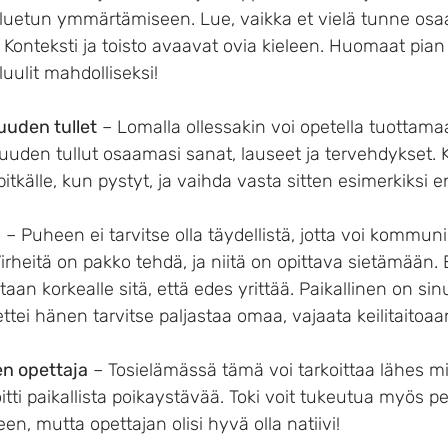
 luetun ymmärtämiseen. Lue, vaikka et vielä tunne osaa
. Konteksti ja toisto avaavat ovia kieleen. Huomaat pia
ulit mahdolliseksi!
uuden tullet
 – Lomalla ollessakin voi opetella tuottama
isuuden tullut osaamasi sanat, lauseet ja tervehdykset.
pitkälle, kun pystyt, ja vaihda vasta sitten esimerkiksi e
ä
 – Puheen ei tarvitse olla täydellistä, jotta voi kommunik
irheitä on pakko tehdä, ja niitä on opittava sietämään.
aan korkealle sitä, että edes yrittää. Paikallinen on sinu
, ettei hänen tarvitse paljastaa omaa, vajaata keilitaitoaa
en opettaja
 – Tosielämässä tämä voi tarkoittaa lähes mi
koitti paikallista poikaystävää. Toki voit tukeutua myös p
en, mutta opettajan olisi hyvä olla natiivi!