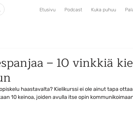
Etusivu
Podcast
Kuka puhuu
Pal
espanjaa – 10 vinkkiä ki
un
iskelu haastavalta? Kielikurssi ei ole ainut tapa ottaa 
kaan 10 keinoa, joiden avulla itse opin kommunikoimaan