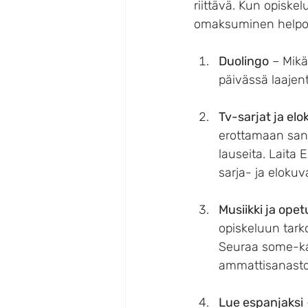
riittävä. Kun opiske
omaksuminen helpot
Duolingo
 – Mikä
päivässä laajent
Tv-sarjat ja elo
erottamaan sanat
lauseita. Laita E
sarja- ja elokuv
Musiikki ja opet
opiskeluun tarko
Seuraa some-kan
ammattisanastoa
Lue espanjaksi