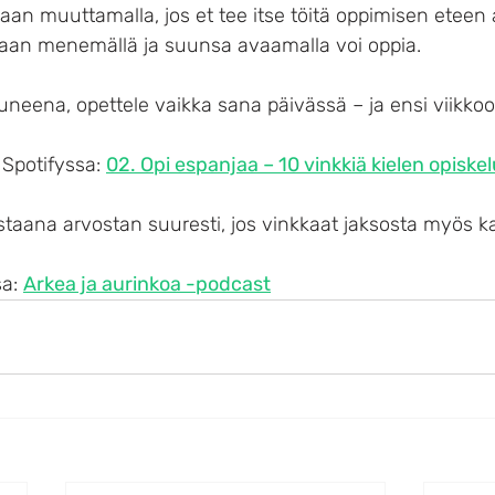
n muuttamalla, jos et tee itse töitä oppimisen eteen ak
ekaan menemällä ja suunsa avaamalla voi oppia. 
neena, opettele vaikka sana päivässä – ja ensi viikkoo
Spotifyssa: 
02. Opi espanjaa – 10 vinkkiä kielen opiske
taana arvostan suuresti, jos vinkkaat jaksosta myös kav
a: 
Arkea ja aurinkoa -podcast