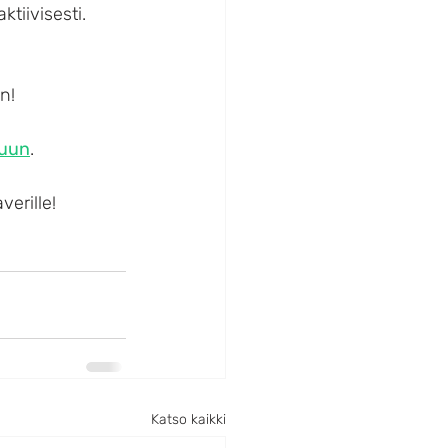
tiivisesti. 
n!
luun
.
erille!
Katso kaikki