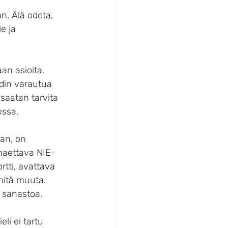
an. Älä odota, 
e ja 
an asioita. 
hdin varautua 
saatan tarvita 
essa.
an, on 
haettava NIE-
tti, avattava 
mitä muuta. 
n sanastoa.
li ei tartu 