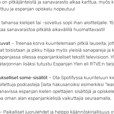
lu on pitkäjänteistä ja sanavarasto alkaa karttua, myös k
tuu ja espanjan opiskelu nopeutuu!
 tahansa kielipeli tai -sovellus sopii ihan aloittelijalle. 1
aa sanavarastoa pitkällä aikavälillä huomattavasti!
kuvat
 – Treenaa korva kuuntelemaan pitkiä lauseita, jott
 toisistaan ja pikku hiljaa myös yleisiä sanapareja ja 
spanjassa ollessa espanjankieliset tekstit televisioon. Yl
atarjonnan lisäksi tutustu Espanjan Ylen eli RTVE:n tar
ukselliset some-sisällöt
 – Ota Spotifyssa kuunteluun ki
itettuja podcasteja (laita hakusanoiksi esimerkiksi "lear
avissa espanjan kielen opettajien sisältöjä ja opiskele
 oman alan espanjankielisiä vaikuttajia seuraamalla.
 – Paikalliset juorulehdet ja helppo käännöskirjallisuus 