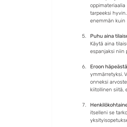
oppimateriaalia
tarpeeksi hyvin
enemmän kuin lu
Puhu aina tilais
Käytä aina tila
espanjaksi niin 
Eroon häpeäst
ymmärretyksi. V
onneksi arvostet
kiitollinen siitä
Henkilökohtain
itselleni se tar
yksityisopetukse