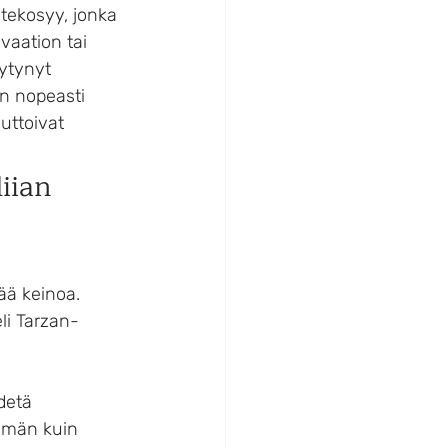
 tekosyy, jonka 
vaation tai 
ytynyt 
n nopeasti 
uttoivat 
iian 
ää keinoa. 
li Tarzan-
detä 
mmän kuin 