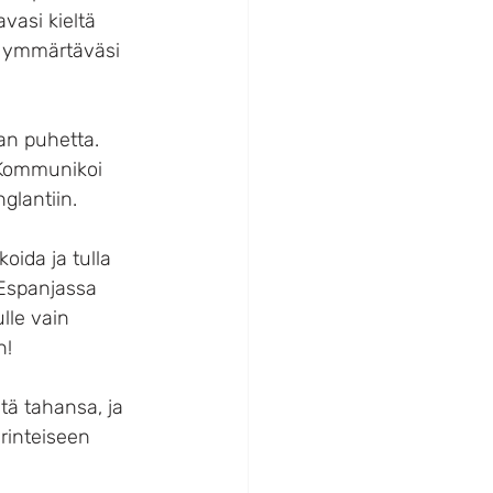
vasi kieltä 
n ymmärtäväsi 
an puhetta. 
 Kommunikoi 
nglantiin.
oida ja tulla 
 Espanjassa 
lle vain 
n!
tä tahansa, ja 
erinteiseen 