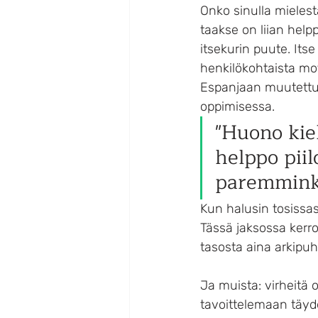
Onko sinulla mielest
taakse on liian help
itsekurin puute. Its
henkilökohtaista mo
Espanjaan muutettuan
oppimisessa.
"Huono kiel
helppo piil
paremminki
Kun halusin tosissas
Tässä jaksossa kerro
tasosta aina arkipu
Ja muista: virheitä 
tavoittelemaan täyd