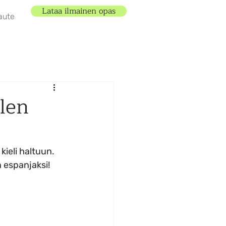
Lataa ilmainen opas
aute
elen
kieli haltuun. 
 espanjaksi!