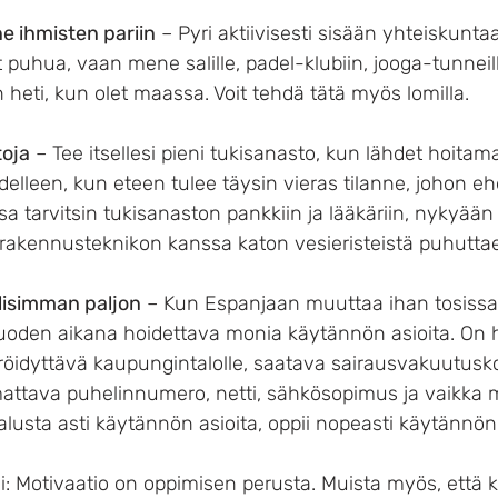
e ihmisten pariin
 – Pyri aktiivisesti sisään yhteiskunta
 puhua, vaan mene salille, padel-klubiin, jooga-tunneill
heti, kun olet maassa. Voit tehdä tätä myös lomilla.
toja
 – Tee itsellesi pieni tukisanasto, kun lähdet hoitama
delleen, kun eteen tulee täysin vieras tilanne, johon e
a tarvitsin tukisanaston pankkiin ja lääkäriin, nykyään 
i rakennusteknikon kanssa katon vesieristeistä puhutta
lisimman paljon
 – Kun Espanjaan muuttaa ihan tosissa
oden aikana hoidettava monia käytännön asioita. On 
röidyttävä kaupungintalolle, saatava sairausvakuutuskor
mattava puhelinnumero, netti, sähkösopimus ja vaikka 
 alusta asti käytännön asioita, oppii nopeasti käytännö
i: Motivaatio on oppimisen perusta. Muista myös, että kie