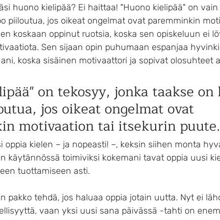
äsi huono kielipää? Ei haittaa! "Huono kielipää" on vain
po piiloutua, jos oikeat ongelmat ovat paremminkin moti
e en koskaan oppinut ruotsia, koska sen opiskeluun ei lö
tivaatiota. Sen sijaan opin puhumaan espanjaa hyvinki
i, koska sisäinen motivaattori ja sopivat olosuhteet a
ipää" on tekosyy, jonka taakse on l
outua, jos oikeat ongelmat ovat 
n motivaation tai itsekurin puute.
i oppia kielen – ja nopeasti! –, keksin siihen monta hyv
n käytännössä toimiviksi kokemani tavat oppia uusi kie
heen tuottamiseen asti.
on pakko tehdä, jos haluaa oppia jotain uutta. Nyt ei läh
ellisyyttä, vaan yksi uusi sana päivässä -tahti on ene