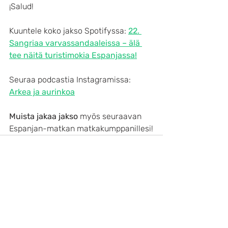
¡Salud!
Kuuntele koko jakso Spotifyssa: 
22. 
Sangriaa varvassandaaleissa – älä 
tee näitä turistimokia Espanjassa!
Seuraa podcastia Instagramissa: 
Arkea ja aurinkoa
Muista jakaa jakso
 myös seuraavan 
Espanjan-matkan matkakumppanillesi!
Viimeisimmät päivitykset
Katso kaikki