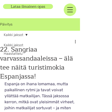
Lataa ilmainen opas
Päivitys
Kaikki jaksot
Kaikki jaksot
22. Sangriaa
Haastattelu
varvassandaaleissa – älä
tee näitä turistimokia
Espanjassa!
Espanja on ihana lomamaa, mutta 
paikallinen rytmi ja tavat voivat 
yllättää matkailijan. Tässä jaksossa 
kerron, mitkä ovat yleisimmät virheet, 
joihin matkailijat sortuvat – ja miten 