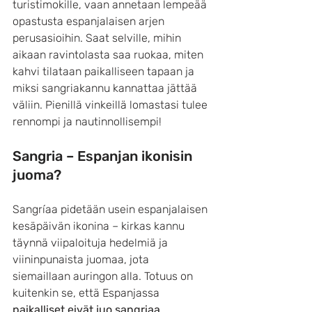
turistimokille, vaan annetaan lempeää 
opastusta espanjalaisen arjen 
perusasioihin. Saat selville, mihin 
aikaan ravintolasta saa ruokaa, miten 
kahvi tilataan paikalliseen tapaan ja 
miksi sangriakannu kannattaa jättää 
väliin. Pienillä vinkeillä lomastasi tulee 
rennompi ja nautinnollisempi!
Sangria – Espanjan ikonisin 
juoma?
Sangríaa pidetään usein espanjalaisen 
kesäpäivän ikonina – kirkas kannu 
täynnä viipaloituja hedelmiä ja 
viininpunaista juomaa, jota 
siemaillaan auringon alla. Totuus on 
kuitenkin se, että Espanjassa 
paikalliset eivät juo sangriaa
.