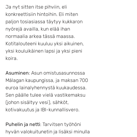
Ja nyt sitten itse pihviin, eli 
konkreettisiin hintoihin. Eli miten 
paljon tosiasiassa täytyy kukkaron 
nyörejä availla, kun elää ihan 
normaalia arkea tässä maassa. 
Kotitalouteeni kuuluu yksi aikuinen, 
yksi kouluikäinen lapsi ja yksi pieni 
koira.
Asuminen
: Asun omistusasunnossa 
Málagan kaupungissa, ja maksan 700 
euroa lainalyhennystä kuukaudessa. 
Sen päälle tulee vielä vastikemaksu 
(johon sisältyy vesi), sähköt, 
kotivakuutus ja IBI-kunnallisvero.
Puhelin ja netti
: Tarvitsen työhöni 
hyvän valokuitunetin ja lisäksi minulla 