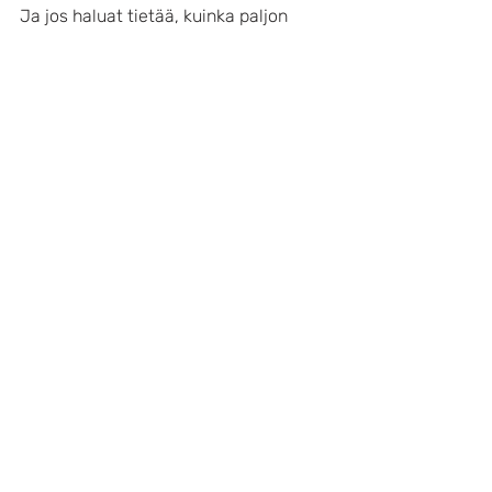
Ja jos haluat tietää, kuinka paljon 
euroja tarvitsen puhtaana käteen 
kuukaudessa elämäni pyörittämiseen, 
kuuntele koko jakso Spotifyssa: 
008: 
Arjen hinta – Millä kuukausisummalla 
Espanjassa pärjää?
Seuraa ja kommentoi Instagramissa: 
Arkea ja aurinkoa -podcast
Vinkkaa jaksosta myös kaverille!
Viimeisimmät päivitykset
Katso kaikki