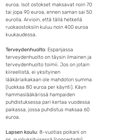
euroa. Isot ostokset maksavat noin 70 
tai jopa 90 euroa, ennen saman sai 50 
eurolla. Arvioin, että tällä hetkellä 
ruokaostoksiin kuluu noin 400 euroa 
kuukaudessa.
Terveydenhuolto
: Espanjassa 
terveydenhuolto on täysin ilmainen ja 
terveydenhuolto toimii. Jos on jotain 
kiireellistä, ei yksityinen 
lääkäriaikakaan ole mahdoton summa 
(luokkaa 80 euroa per käynti). Käyn 
hammaslääkärissä hampaiden 
puhdistuksessa pari kertaa vuodessa 
paikassa, jossa puhdistus maksaa 60 
euroa.
Lapsen koulu
: 8-vuotias poikani on 
ns. puoliyksityisessä (concertado) 